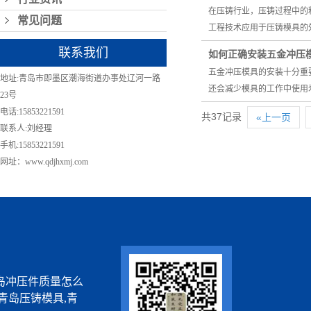
在压铸行业，压铸过程中的
常见问题
工程技术应用于压铸模具的
联系我们
如何正确安装五金冲压
五金冲压模具的安装十分重
地址:青岛市即墨区潮海街道办事处辽河一路
还会减少模具的工作中使用
23号
电话:15853221591
共37记录
«上一页
联系人:刘经理
手机:15853221591
网址：www.qdjhxmj.com
岛冲压件质量怎么
青岛压铸模具,青