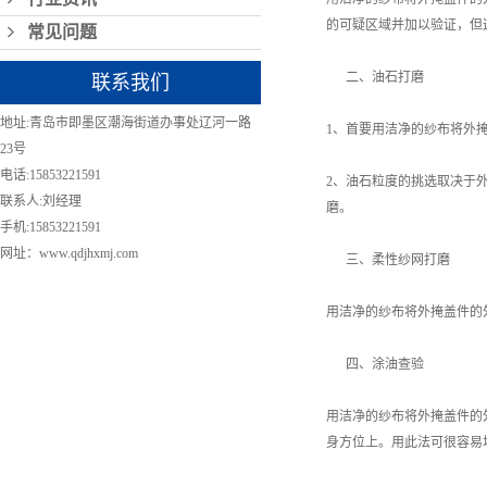
的可疑区域并加以验证，但
常见问题
二、油石打磨
联系我们
地址:青岛市即墨区潮海街道办事处辽河一路
1、首要用洁净的纱布将外
23号
电话:15853221591
2、油石粒度的挑选取决于
联系人:刘经理
磨。
手机:15853221591
网址：www.qdjhxmj.com
三、柔性纱网打磨
用洁净的纱布将外掩盖件的
四、涂油查验
用洁净的纱布将外掩盖件的
身方位上。用此法可很容易