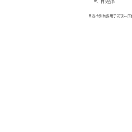
五、目视查验
目视检测首要用于发现冲压