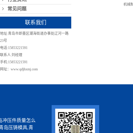
机械
常见问题
联系我们
地址:青岛市即墨区潮海街道办事处辽河一路
23号
电话:15853221591
联系人:刘经理
手机:15853221591
网址：www.qdjhxmj.com
岛冲压件质量怎么
青岛压铸模具,青