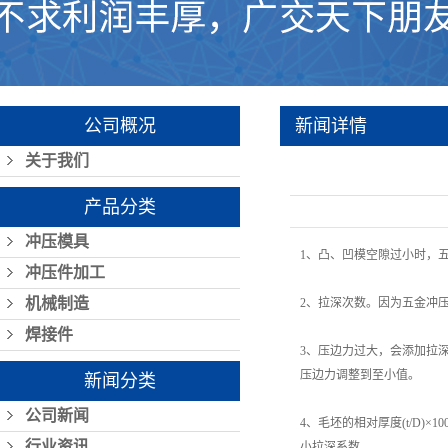
公司概况
新闻详情
关于我们
产品分类
冲压模具
1、凸、凹模空隙过小时，
冲压件加工
机械制造
2、拉深次数。因为五金冲
焊接件
3、压边力过大，会添加拉
压边力调整到至小值。
新闻分类
公司新闻
4、毛坯的相对厚度(t/D)
行业资讯
小拉深系数。