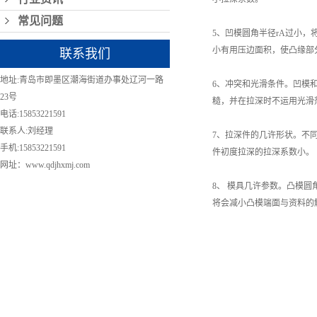
常见问题
5、凹模圆角半径rA过小
小有用压边面积，使凸缘部
联系我们
地址:青岛市即墨区潮海街道办事处辽河一路
6、冲突和光滑条件。凹模
23号
糙，并在拉深时不运用光滑
电话:15853221591
联系人:刘经理
7、拉深件的几许形状。不
手机:15853221591
件初度拉深的拉深系数小。
网址：www.qdjhxmj.com
8、 模具几许参数。凸模圆
将会减小凸模端面与资料的