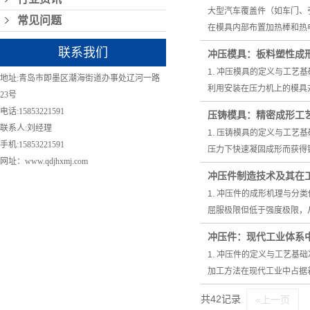
大型汽车覆盖件（如车门、
常见问题
在模具内部布置加热棒和热
联系我们
冲压模具：板料塑性成
1. 冲压模具的定义与工
地址:青岛市即墨区潮海街道办事处辽河一路
利用安装在压力机上的模具
23号
电话:15853221591
压铸模具：精密成形工
联系人:刘经理
1. 压铸模具的定义与工
手机:15853221591
压力下快速凝固成形而获得
网址：www.qdjhxmj.com
冲压件制造技术及其在
1. 冲压件的成形机理与
屈服极限但低于强度极限，
冲压件：现代工业体系
1. 冲压件的定义与工艺
加工方法在现代工业中占据
共42记录
«上一页