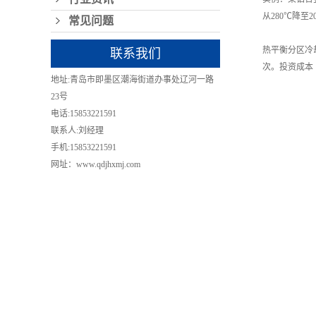
从280℃降至
常见问题
热平衡分区冷
联系我们
次。投资成本
地址:青岛市即墨区潮海街道办事处辽河一路
23号
电话:15853221591
联系人:刘经理
手机:15853221591
网址：www.qdjhxmj.com