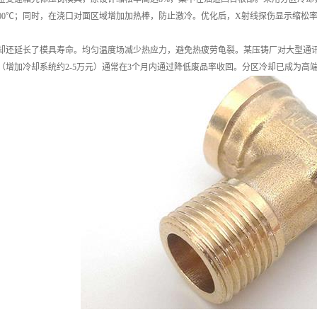
200℃；同时，在浇口对面区域增加加热棒，防止激冷。优化后，X射线探伤显示缩松率降
却还延长了模具寿命。均匀温度场减少热应力，避免热疲劳龟裂。某压铸厂对大型通讯
（增加冷却系统约2-5万元）通常在3个月内通过降低废品率收回。分区冷却已成为高