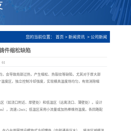
您的当前位置：
首页
>
新闻资讯
>
公司新闻
铸件缩松缺陷
：
61
却不均，会导致局部过热，产生缩松、热裂纹等缺陷，尤其对于厚大部
个温度区，独立控制冷却强度，实现模具温度场均匀，有效消除缩
别高温区（如浇口附近、厚壁处）和低温区（远离浇口、薄壁处）。设计
mm），流速≥2m/s；低温区采用小流量或加热棒维持温度。各回路配
，在凸台周围增设螺旋式冷却镶件（内部通高压水），将该区域模温