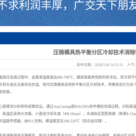
压铸模具热平衡分区冷却技术消除
发布日期：
2026/5/30 14:35:51
人气
速高压充填过程中，金属液温度高达600-700℃，模具表面承受剧烈热冲击。若冷
冷却水道无法差异化控温。现代压铸模具采用热平衡分区冷却技术，将模具划分为多
致密度。
心是模流分析和热成像验证。通过AnyCasting或MAGMA软件模拟充填过程，识
高温区采用大流量、小直径冷却水道（Φ8-10mm），水道贴近型腔表面（距离8-12
温度传感器，由PLC控制，模温稳定在180-220℃（铝合金压铸）。
金变速箱壳体压铸模具，原设计缩松率高达8%，集中在油道凸台根部。采用分区冷却