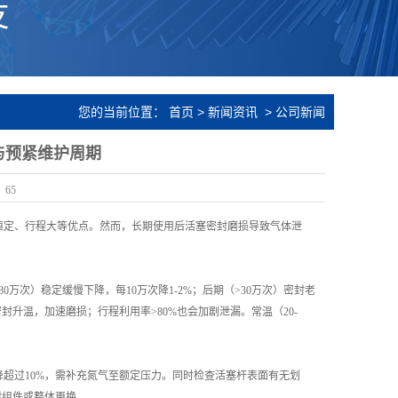
您的当前位置：
首页
>
新闻资讯
>
公司新闻
与预紧维护周期
：
65
恒定、行程大等优点。然而，长期使用后活塞密封磨损导致气体泄
。
0万次）稳定缓慢下降，每10万次降1-2%；后期（>30万次）密封老
封升温，加速磨损；行程利用率>80%也会加剧泄漏。常温（20-
降超过10%，需补充氮气至额定压力。同时检查活塞杆表面有无划
封组件或整体更换。