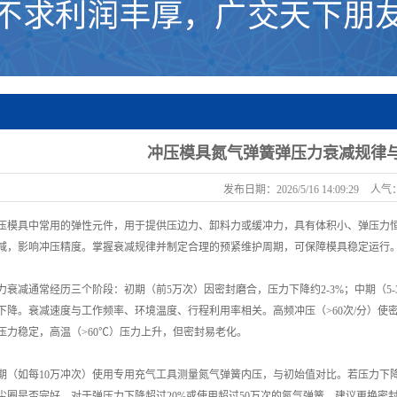
冲压模具氮气弹簧弹压力衰减规律
发布日期：
2026/5/16 14:09:29
人气
压模具中常用的弹性元件，用于提供压边力、卸料力或缓冲力，具有体积小、弹压力
减，影响冲压精度。掌握衰减规律并制定合理的预紧维护周期，可保障模具稳定运行
衰减通常经历三个阶段：初期（前5万次）因密封磨合，压力下降约2-3%；中期（5-3
下降。衰减速度与工作频率、环境温度、行程利用率相关。高频冲压（>60次/分）使密
气压力稳定，高温（>60℃）压力上升，但密封易老化。
期（如每10万冲次）使用专用充气工具测量氮气弹簧内压，与初始值对比。若压力下
尘圈是否完好。对于弹压力下降超过20%或使用超过50万次的氮气弹簧，建议更换密