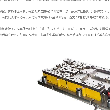
建议：普通冲压模具，每20万冲次或每3个月检查一次；高速冲压模具（>200次/分
。若模具长时间停用，应将氮气弹簧卸压至50%行程，避免长时间受压导致密封变形
电机定转子，模具使用8支氮气弹簧（每支初始压力1500N）。运行15万次后，测量发
此后建立台账，每10万次检测，未再发生类似问题。科学管理氮气弹簧可延长其寿命至5