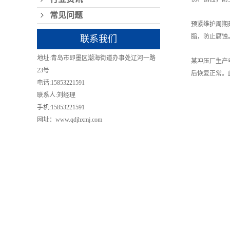
常见问题
预紧维护周期
脂，防止腐蚀
联系我们
地址:青岛市即墨区潮海街道办事处辽河一路
某冲压厂生产
23号
后恢复正常。
电话:15853221591
联系人:刘经理
手机:15853221591
网址：www.qdjhxmj.com