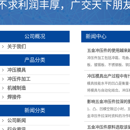
公司概况
新闻中心
关于我们
五金冲压件的使用越来
冲压件加工包括冲裁、弯曲
产品分类
板、镀锡板、不锈钢板、铜
冲压模具
冲压模具出产过程中有
冲压件加工
模具技能水平的凹凸是衡量
机械制造
将模具与自动化结合。冲压
焊接件
影响五金冲压件拉深的
1、凸、凹模空隙过小时，
新闻分类
金冲压件拉深时资料的冷作
公司新闻
五金冲压件原料选取该
行业资讯