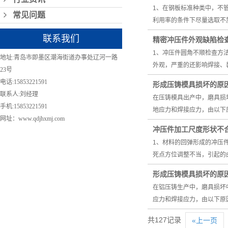
1、在钢板标准种类中，不
常见问题
利用率的条件下尽量选取不
联系我们
精密冲压件外观缺陷检
1、冲压件圆角不顺检查方
地址:青岛市即墨区潮海街道办事处辽河一路
外观，严重的还影响焊接、
23号
电话:15853221591
形成压铸模具损坏的原
联系人:刘经理
在压铸模具出产中，磨具损
手机:15853221591
地应力和焊接应力，由以下
网址：www.qdjhxmj.com
冲压件加工尺度形状不
1、材料的回弹形成的冲压
死点方位调整不当，引起的
形成压铸模具损坏的原
在铝压铸生产中，磨具损坏
应力和焊接应力，由以下原
共127记录
«上一页