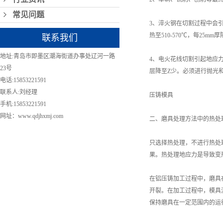
常见问题
3、淬火钢在切割过程中会
热至510-570℃，每25
联系我们
地址:青岛市即墨区潮海街道办事处辽河一路
4、电火花线切割引起地应
23号
层降至Z少。必须进行抛光
电话:15853221591
联系人:刘经理
压铸模具
手机:15853221591
网址：www.qdjhxmj.com
二、磨具处理方法中的热处
只选择热处理，不进行热处
果。热处理地应力是导致变
在铝压铸加工过程中，磨具
开裂。在加工过程中，模具
保持磨具在一定范围内的运