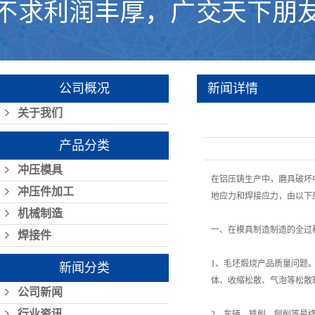
公司概况
新闻详情
关于我们
产品分类
冲压模具
在铝压铸生产中，磨具破坏
冲压件加工
地应力和焊接应力，由以下
机械制造
一、在模具制造制造的全过
焊接件
1、毛坯煅烧产品质量问题
新闻分类
体、收缩松散、气泡等松散
公司新闻
行业资讯
2、车辆、铣削、刨削等最