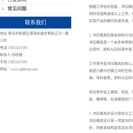
根据工序组合程度，冲压模
常见问题
同时完成两道或以上工序；
实现产品的模内快速传递，
联系我们
地址:青岛市即墨区潮海街道办事处辽河一路
2. 冲压模具的基本结构与
23号
冲压模具是一个由多种零部
电话:15853221591
位零件、卸料与压料零件等
联系人:刘经理
手机:15853221591
工作零件是冲压模具的核心
网址：www.qdjhxmj.com
隙是凸模与凹模之间的空隙
销、导料板等。卸料与压料
导向零件如上模架、导柱、
座、模柄等，标准模架的广
3. 冲压模具的设计原则与
冲压模具设计是一项复杂的
析，判断其结构是否适合冲