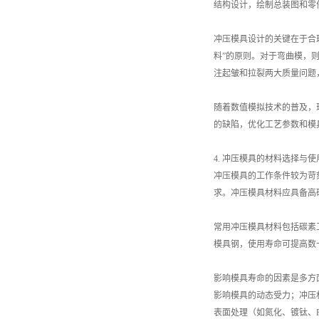
结构设计，绘制总装图和零
冲压模具设计的关键在于合
料”的原则。对于弯曲模，
注起皱和拉裂两大质量问题
随着数值模拟技术的普及，
的缺陷，优化工艺参数和模
4. 冲压模具的材料选择与
冲压模具的工作条件较为苛
求。冲压模具材料应具备高
常用冲压模具材料包括碳素
模具钢，使用寿命可提高数
影响模具寿命的因素是多方
影响模具的动态受力；冲压
表面处理（如氮化、镀钛、