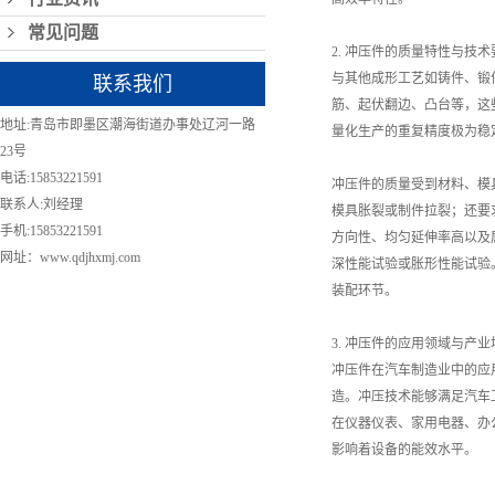
常见问题
2. 冲压件的质量特性与技术
与其他成形工艺如铸件、锻
联系我们
筋、起伏翻边、凸台等，这
地址:青岛市即墨区潮海街道办事处辽河一路
量化生产的重复精度极为稳
23号
电话:15853221591
冲压件的质量受到材料、模
联系人:刘经理
模具胀裂或制件拉裂；还要
手机:15853221591
方向性、均匀延伸率高以及
网址：www.qdjhxmj.com
深性能试验或胀形性能试验
装配环节。
3. 冲压件的应用领域与产业
冲压件在汽车制造业中的应
造。冲压技术能够满足汽车
在仪器仪表、家用电器、办
影响着设备的能效水平。