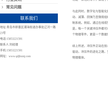
常见问题
与此同时，数字化与智能化技
动、减薄、回弹乃至微观组
联系我们
制系统。例如，通过在线视
地址:青岛市即墨区潮海街道办事处辽河一路
是，每一个关键冲压件都可
23号
个物理零件，更是一个数据
电话:15853221591
联系人:刘经理
综上所述，冲压件正站在技
手机:15853221591
驱动，冲压件的进化之路，
网址：www.qdjhxmj.com
物理载体。